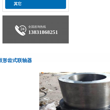
其它
全国咨询热线
13831868251
鼓形齿式联轴器